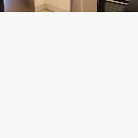




















