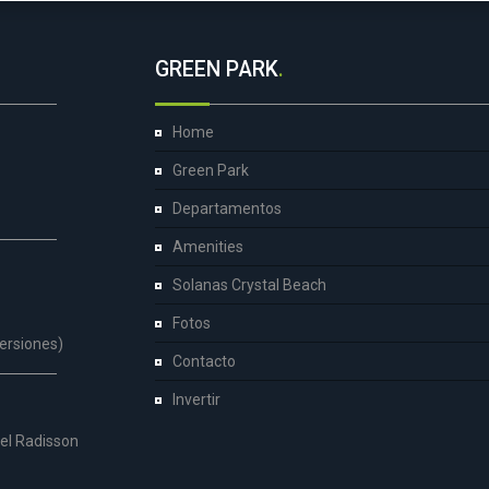
GREEN PARK
.
Home
Green Park
Departamentos
Amenities
Solanas Crystal Beach
Fotos
versiones)
Contacto
Invertir
tel Radisson