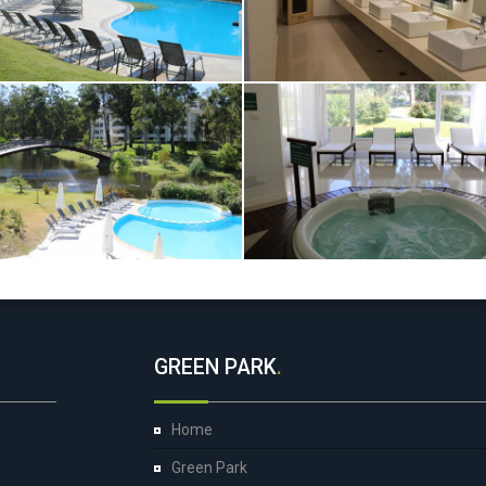
GREEN PARK
.
Home
Green Park