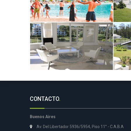
CONTACTO
.
Buenos Aires
Av. Del Libertador 5936/5954, Piso 11° - C.A.B.A